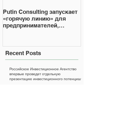
Putin Consulting запускает
«горячую линию» для
предпринимателей,
пострадавших от
тендерных махинаций
Recent Posts
Российское Инвестиционное Агентство
впервые проведет отдельную
презентацию инвестиционного потенциал
Проходческий щит компании ИБТ для
строительства станции метро
"Рассказовка" будет запущен в январе 2